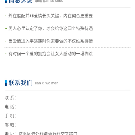
情感诉说
qing gan su shuo
外在般配并非爱情长久关键，内在契合更重要
男人心里认定了你，才会给你这四个特殊待遇
当爱情进入平淡期时你需要做的不仅维系感情
有时候一个爱的拥抱会让女人感动的一塌糊涂
联系我们
lian xi wo men
联 系：
电 话：
手 机：
邮 箱：
地 址：临平区港外线与汤万线交叉路口